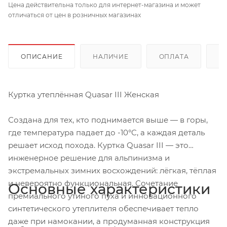
Цена действительна только для интернет-магазина и может
отличаться от цен в розничных магазинах
ОПИСАНИЕ
НАЛИЧИЕ
ОПЛАТА
Д
Куртка утеплённая Quasar III Женская
Создана для тех, кто поднимается выше — в горы,
где температура падает до -10°C, а каждая деталь
решает исход похода. Куртка Quasar III — это
инженерное решение для альпинизма и
экстремальных зимних восхождений: лёгкая, тёплая
и невероятно функциональная. Сочетание
Основные характеристики
премиального утиного пуха и инновационного
синтетического утеплителя обеспечивает тепло
даже при намокании, а продуманная конструкция