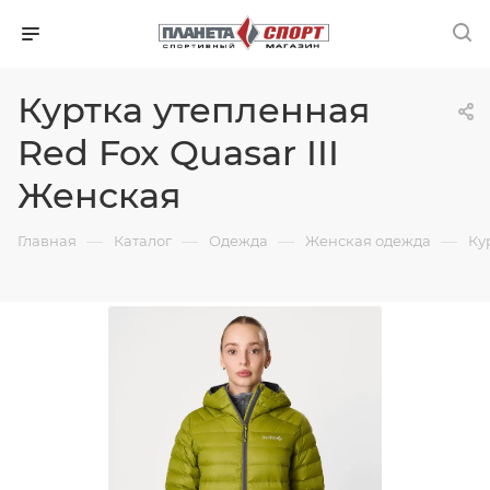
Куртка утепленная
Red Fox Quasar III
Женская
—
—
—
—
Главная
Каталог
Одежда
Женская одежда
Ку