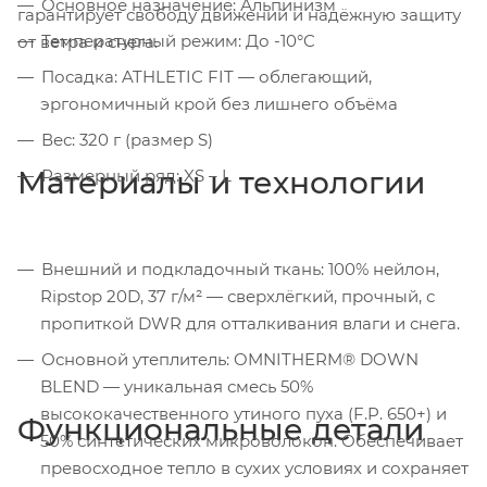
Основное назначение: Альпинизм
гарантирует свободу движений и надёжную защиту
Температурный режим: До -10°C
от ветра и снега.
Посадка: ATHLETIC FIT — облегающий,
эргономичный крой без лишнего объёма
Вес: 320 г (размер S)
Материалы и технологии
Размерный ряд: XS – L
Внешний и подкладочный ткань: 100% нейлон,
Ripstop 20D, 37 г/м² — сверхлёгкий, прочный, с
пропиткой DWR для отталкивания влаги и снега.
Основной утеплитель: OMNITHERM® DOWN
BLEND — уникальная смесь 50%
высококачественного утиного пуха (F.P. 650+) и
Функциональные детали
50% синтетических микроволокон. Обеспечивает
превосходное тепло в сухих условиях и сохраняет