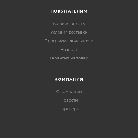
мелочей: ключей, документов, энергетических
ПОКУПАТЕЛЯМ
гелей
Регулировка по низу изделия — эластичный пояс
Условия оплаты
с шнурком, плотно фиксирует куртку, исключает
Условия доставки
продувание
Программа лояльности
Упаковка в левый боковой карман — куртка
Возврат
складывается в компактный пакет, легко
Гарантия на товар
помещается в рюкзак
КОМПАНИЯ
О компании
Новости
Партнеры