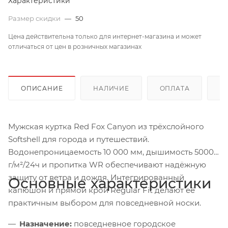
Характеристики
Размер скидки
—
50
Цена действительна только для интернет-магазина и может
отличаться от цен в розничных магазинах
ОПИСАНИЕ
НАЛИЧИЕ
ОПЛАТА
Д
Мужская куртка Red Fox Canyon из трёхслойного
Softshell для города и путешествий.
Водонепроницаемость 10 000 мм, дышимость 5000
г/м²/24ч и пропитка WR обеспечивают надёжную
защиту от ветра и дождя. Интегрированный
Основные характеристики
капюшон и прямой крой Regular Fit делают её
практичным выбором для повседневной носки.
Назначение:
повседневное городское