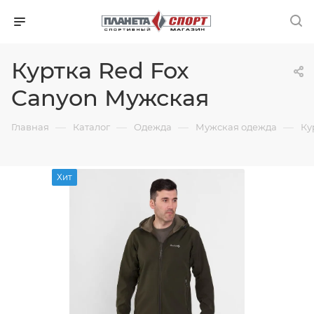
Куртка Red Fox
Canyon Мужская
—
—
—
—
Главная
Каталог
Одежда
Мужская одежда
Ку
Хит