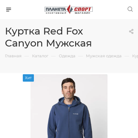
Куртка Red Fox
Canyon Мужская
—
—
—
—
Главная
Каталог
Одежда
Мужская одежда
Ку
Хит