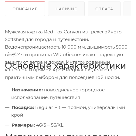
ОПИСАНИЕ
НАЛИЧИЕ
ОПЛАТА
Д
Мужская куртка Red Fox Canyon из трёхслойного
Softshell для города и путешествий.
Водонепроницаемость 10 000 мм, дышимость 5000
г/м²/24ч и пропитка WR обеспечивают надёжную
защиту от ветра и дождя. Интегрированный
Основные характеристики
капюшон и прямой крой Regular Fit делают её
практичным выбором для повседневной носки.
Назначение:
повседневное городское
использование, путешествия
Посадка:
Regular Fit — прямой, универсальный
крой
Размеры:
46/S – 56/XL