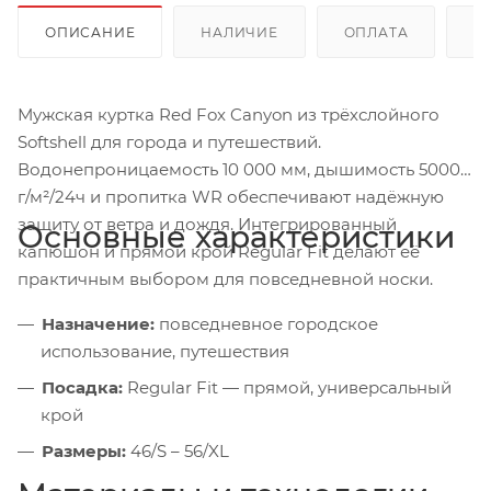
ОПИСАНИЕ
НАЛИЧИЕ
ОПЛАТА
Д
Мужская куртка Red Fox Canyon из трёхслойного
Softshell для города и путешествий.
Водонепроницаемость 10 000 мм, дышимость 5000
г/м²/24ч и пропитка WR обеспечивают надёжную
защиту от ветра и дождя. Интегрированный
Основные характеристики
капюшон и прямой крой Regular Fit делают её
практичным выбором для повседневной носки.
Назначение:
повседневное городское
использование, путешествия
Посадка:
Regular Fit — прямой, универсальный
крой
Размеры:
46/S – 56/XL