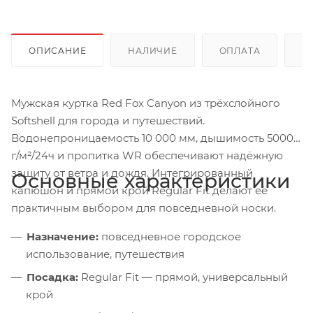
ОПИСАНИЕ
НАЛИЧИЕ
ОПЛАТА
Д
Мужская куртка Red Fox Canyon из трёхслойного
Softshell для города и путешествий.
Водонепроницаемость 10 000 мм, дышимость 5000
г/м²/24ч и пропитка WR обеспечивают надёжную
защиту от ветра и дождя. Интегрированный
Основные характеристики
капюшон и прямой крой Regular Fit делают её
практичным выбором для повседневной носки.
Назначение:
повседневное городское
использование, путешествия
Посадка:
Regular Fit — прямой, универсальный
крой