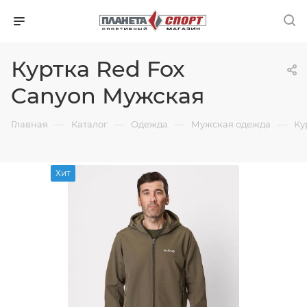
Куртка Red Fox
Canyon Мужская
—
—
—
—
Главная
Каталог
Одежда
Мужская одежда
Ку
Хит