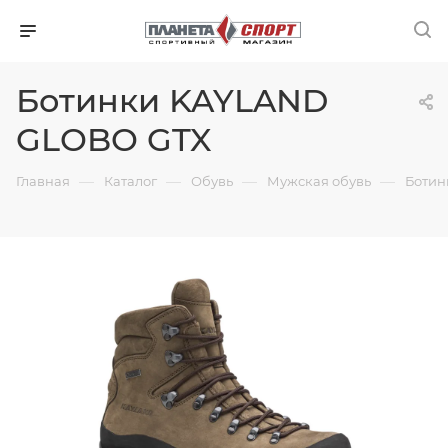
Ботинки KAYLAND
GLOBO GTX
—
—
—
—
Главная
Каталог
Обувь
Мужская обувь
Ботин