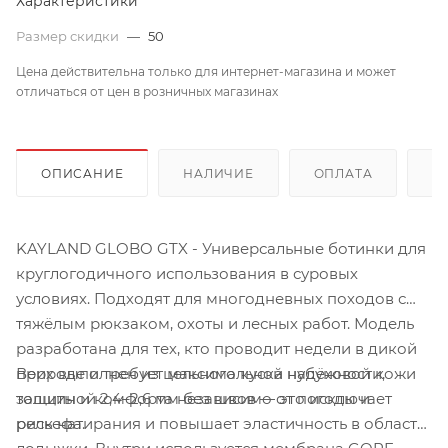
Характеристики
Размер скидки
—
50
Цена действительна только для интернет-магазина и может
отличаться от цен в розничных магазинах
ОПИСАНИЕ
НАЛИЧИЕ
ОПЛАТА
Д
KAYLAND GLOBO GTX - Универсальные ботинки для
круглогодичного использования в суровых
условиях. Подходят для многодневных походов с
тяжёлым рюкзаком, охоты и лесных работ. Модель
разработана для тех, кто проводит недели в дикой
Верх выполнен из цельного куска нубуковой кожи
природе и требует максимальной надёжности,
толщиной 2,4–2,6 мм без швов — это исключает
защиты и комфорта независимо от погоды и
риск натирания и повышает эластичность в области
рельефа.