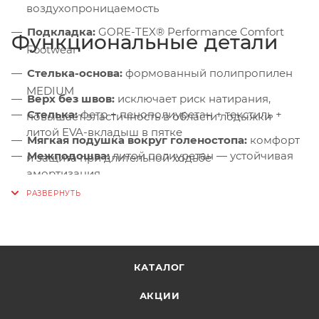
воздухопроницаемость
Подкладка:
GORE-TEX® Performance Comfort
Функциональные детали
Footwear
Стелька-основа:
формованный полипропилен
MEDIUM
Верх без швов:
исключает риск натирания,
Стелька:
фетр + пенополиуретан + текстиль +
повышает эластичность в области лодыжки
литой EVA-вкладыш в пятке
Мягкая подушка вокруг голеностопа:
комфорт
Межподошва:
литой полиуретан — устойчивая
и защита при длительной ходьбе
амортизация
Система шнуровки:
быстрая и надёжная
Подошва:
Vibram® Fourà EVO, глубина
фиксация стопы
протектора 5 мм
Протектор 5 мм:
уверенное сцепление на тропах
и склонах
КАТАЛОГ
АКЦИИ