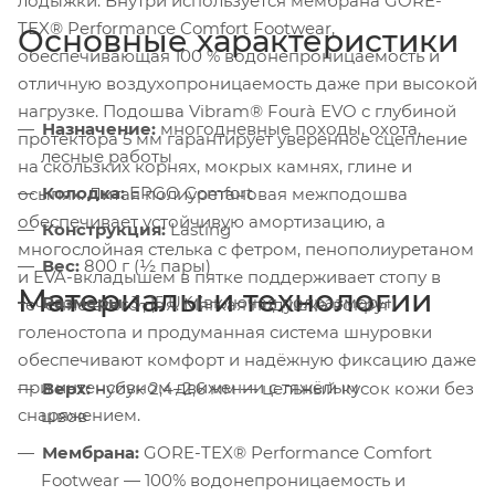
лодыжки. Внутри используется мембрана GORE-
TEX® Performance Comfort Footwear,
Основные характеристики
обеспечивающая 100 % водонепроницаемость и
отличную воздухопроницаемость даже при высокой
нагрузке. Подошва Vibram® Fourà EVO с глубиной
Назначение:
многодневные походы, охота,
протектора 5 мм гарантирует уверенное сцепление
лесные работы
на скользких корнях, мокрых камнях, глине и
Колодка:
ERGO Comfort
осыпях. Литая полиуретановая межподошва
обеспечивает устойчивую амортизацию, а
Конструкция:
Lasting
многослойная стелька с фетром, пенополиуретаном
Вес:
800 г (½ пары)
и EVA-вкладышем в пятке поддерживает стопу в
Материалы и технологии
Размеры:
3–15 UK (включая полразмеры)
течение всего дня. Мягкая подушка вокруг
голеностопа и продуманная система шнуровки
обеспечивают комфорт и надёжную фиксацию даже
при интенсивном движении с тяжёлым
Верх:
нубук 2,4–2,6 мм — цельный кусок кожи без
снаряжением.
швов
Мембрана:
GORE-TEX® Performance Comfort
Footwear — 100% водонепроницаемость и