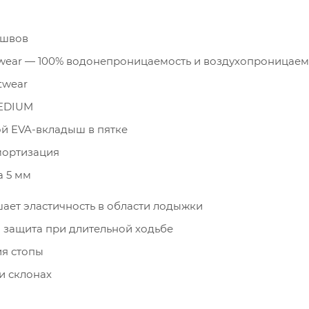
 швов
wear — 100% водонепроницаемость и воздухопроницаем
twear
EDIUM
ой EVA-вкладыш в пятке
мортизация
а 5 мм
ает эластичность в области лодыжки
 защита при длительной ходьбе
я стопы
и склонах