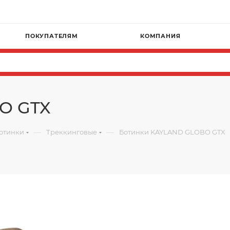
ПОКУПАТЕЛЯМ
КОМПАНИЯ
O GTX
—
—
отинки
Треккинговые
Ботинки KAYLAND GLOBO GTX