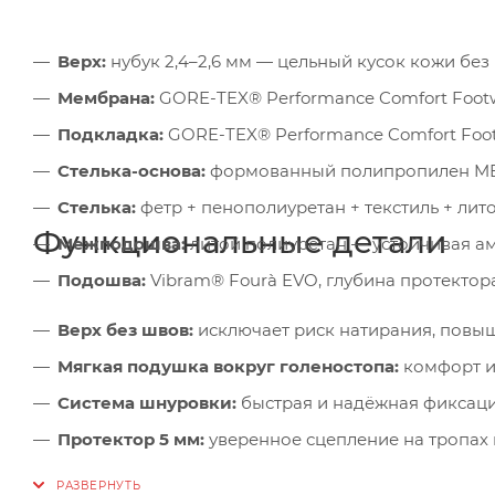
Верх:
нубук 2,4–2,6 мм — цельный кусок кожи без
Мембрана:
GORE-TEX® Performance Comfort Foot
Подкладка:
GORE-TEX® Performance Comfort Foo
Стелька-основа:
формованный полипропилен M
Стелька:
фетр + пенополиуретан + текстиль + лит
Функциональные детали
Межподошва:
литой полиуретан — устойчивая а
Подошва:
Vibram® Fourà EVO, глубина протектор
Верх без швов:
исключает риск натирания, повыш
Мягкая подушка вокруг голеностопа:
комфорт и
Система шнуровки:
быстрая и надёжная фиксаци
Протектор 5 мм:
уверенное сцепление на тропах 