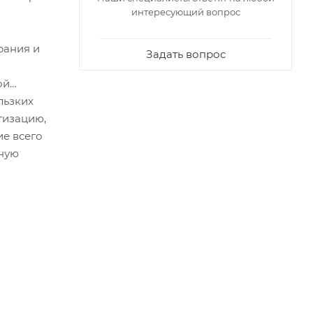
интересующий вопрос
рания и
Задать вопрос
ой
льзких
тизацию,
ие всего
жную