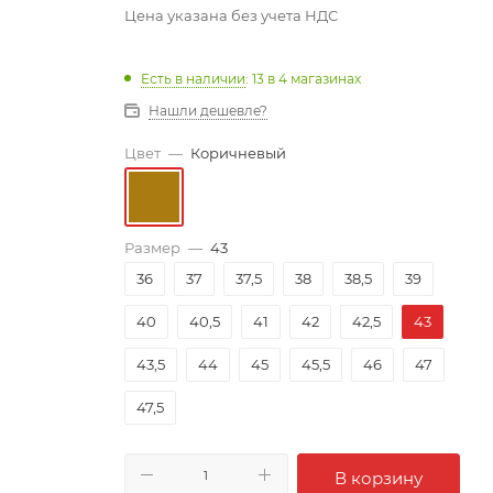
Цена указана без учета НДС
Есть в наличии
: 13
в 4 магазинах
Нашли дешевле?
Цвет
—
Коричневый
Размер
—
43
36
37
37,5
38
38,5
39
40
40,5
41
42
42,5
43
43,5
44
45
45,5
46
47
47,5
В корзину