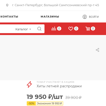
г. Санкт-Петербург, Большой Сампсониевский пр-т 45
КОНТАКТЫ
МАГАЗИНЫ
ВОЙТИ
0
0
0
Каталог
ТОВАР УЧАСТВУЕТ В АКЦИЯХ
Хиты летней распродажи
19 950
₽
/шт
39 900
₽
-
50
%
Экономия
19 950
₽