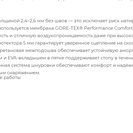
олщиной 2,4–2,6 мм без швов — это исключает риск нати
 используется мембрана GORE-TEX® Performance Comfort
сть и отличную воздухопроницаемость даже при высок
ротектора 5 мм гарантирует уверенное сцепление на ско
лиуретановая межподошва обеспечивает устойчивую амор
м и EVA-вкладышем в пятке поддерживает стопу в течен
анная система шнуровки обеспечивают комфорт и надё
ым снаряжением.
е работы