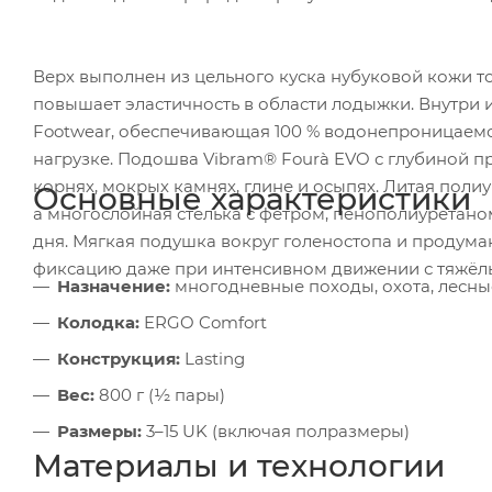
Верх выполнен из цельного куска нубуковой кожи т
повышает эластичность в области лодыжки. Внутри
Footwear, обеспечивающая 100 % водонепроницаемо
нагрузке. Подошва Vibram® Fourà EVO с глубиной п
корнях, мокрых камнях, глине и осыпях. Литая по
Основные характеристики
а многослойная стелька с фетром, пенополиуретано
дня. Мягкая подушка вокруг голеностопа и продум
фиксацию даже при интенсивном движении с тяжёл
Назначение:
многодневные походы, охота, лесны
Колодка:
ERGO Comfort
Конструкция:
Lasting
Вес:
800 г (½ пары)
Размеры:
3–15 UK (включая полразмеры)
Материалы и технологии