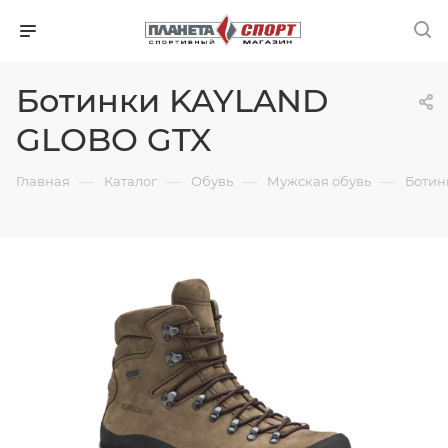
Ботинки KAYLAND
GLOBO GTX
—
—
—
—
Главная
Каталог
Обувь
Мужская обувь
Ботин