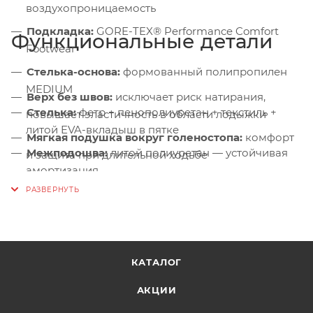
воздухопроницаемость
Подкладка:
GORE-TEX® Performance Comfort
Функциональные детали
Footwear
Стелька-основа:
формованный полипропилен
MEDIUM
Верх без швов:
исключает риск натирания,
Стелька:
фетр + пенополиуретан + текстиль +
повышает эластичность в области лодыжки
литой EVA-вкладыш в пятке
Мягкая подушка вокруг голеностопа:
комфорт
Межподошва:
литой полиуретан — устойчивая
и защита при длительной ходьбе
амортизация
Система шнуровки:
быстрая и надёжная
Подошва:
Vibram® Fourà EVO, глубина
фиксация стопы
протектора 5 мм
Протектор 5 мм:
уверенное сцепление на тропах
и склонах
КАТАЛОГ
АКЦИИ