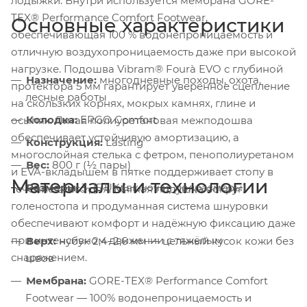
лодыжки. Внутри используется мембрана GORE-
TEX® Performance Comfort Footwear,
Основные характеристики
обеспечивающая 100 % водонепроницаемость и
отличную воздухопроницаемость даже при высокой
нагрузке. Подошва Vibram® Fourà EVO с глубиной
Назначение:
многодневные походы, охота,
протектора 5 мм гарантирует уверенное сцепление
лесные работы
на скользких корнях, мокрых камнях, глине и
Колодка:
ERGO Comfort
осыпях. Литая полиуретановая межподошва
обеспечивает устойчивую амортизацию, а
Конструкция:
Lasting
многослойная стелька с фетром, пенополиуретаном
Вес:
800 г (½ пары)
и EVA-вкладышем в пятке поддерживает стопу в
Материалы и технологии
Размеры:
3–15 UK (включая полразмеры)
течение всего дня. Мягкая подушка вокруг
голеностопа и продуманная система шнуровки
обеспечивают комфорт и надёжную фиксацию даже
при интенсивном движении с тяжёлым
Верх:
нубук 2,4–2,6 мм — цельный кусок кожи без
снаряжением.
швов
Мембрана:
GORE-TEX® Performance Comfort
Footwear — 100% водонепроницаемость и