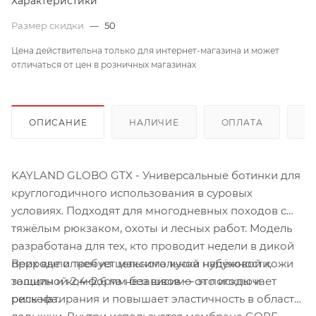
Характеристики
Размер скидки
—
50
Цена действительна только для интернет-магазина и может
отличаться от цен в розничных магазинах
ОПИСАНИЕ
НАЛИЧИЕ
ОПЛАТА
Д
KAYLAND GLOBO GTX - Универсальные ботинки для
круглогодичного использования в суровых
условиях. Подходят для многодневных походов с
тяжёлым рюкзаком, охоты и лесных работ. Модель
разработана для тех, кто проводит недели в дикой
Верх выполнен из цельного куска нубуковой кожи
природе и требует максимальной надёжности,
толщиной 2,4–2,6 мм без швов — это исключает
защиты и комфорта независимо от погоды и
риск натирания и повышает эластичность в области
рельефа.