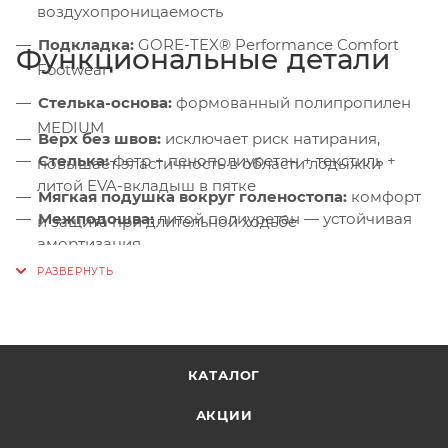
воздухопроницаемость
Подкладка:
GORE-TEX® Performance Comfort
Функциональные детали
Footwear
Стелька-основа:
формованный полипропилен
MEDIUM
Верх без швов:
исключает риск натирания,
Стелька:
фетр + пенополиуретан + текстиль +
повышает эластичность в области лодыжки
литой EVA-вкладыш в пятке
Мягкая подушка вокруг голеностопа:
комфорт
Межподошва:
литой полиуретан — устойчивая
и защита при длительной ходьбе
амортизация
Система шнуровки:
быстрая и надёжная
Подошва:
Vibram® Fourà EVO, глубина
фиксация стопы
протектора 5 мм
Протектор 5 мм:
уверенное сцепление на тропах
и склонах
КАТАЛОГ
АКЦИИ