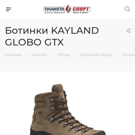
Ботинки KAYLAND
GLOBO GTX
—
—
—
—
Главная
Каталог
Обувь
Мужская обувь
Ботин