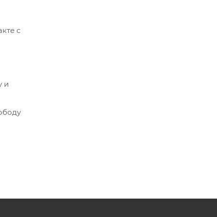
кте с
у и
ободу
вижений
етра