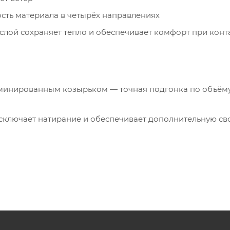
сть материала в четырёх направлениях
слой сохраняет тепло и обеспечивает комфорт при конта
ламинированным козырьком — точная подгонка по объём
ключает натирание и обеспечивает дополнительную св
повторяет естественное положение рук, не сковывая д
 даже при надетом страховочном снаряжении
егание к запястью без давления, защита от задувания в
я молнии — предотвращает раздражение кожи
 под слой одежды и усиление ветрозащиты