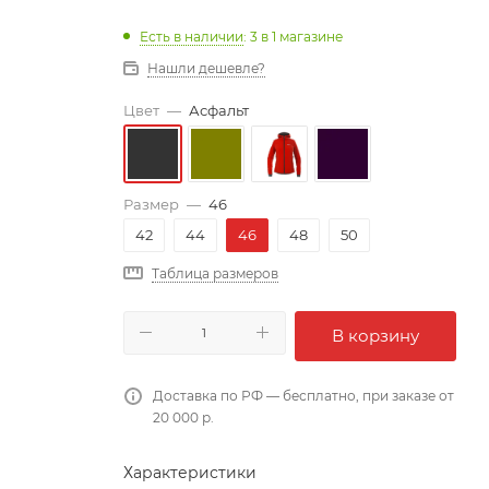
Есть в наличии
: 3
в 1 магазине
Нашли дешевле?
Цвет
—
Асфальт
Размер
—
46
42
44
46
48
50
Таблица размеров
В корзину
Доставка по РФ — бесплатно, при заказе от
20 000 р.
Характеристики