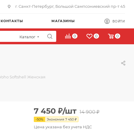
г. Санкт-Петербург, Большой Сампсониевский пр-т 45
КОНТАКТЫ
МАГАЗИНЫ
ВОЙТИ
0
0
0
Каталог
Yoho Softshell Женская
7 450
₽
/шт
14 900
₽
-
50
%
Экономия
7 450
₽
Цена указана без учета НДС