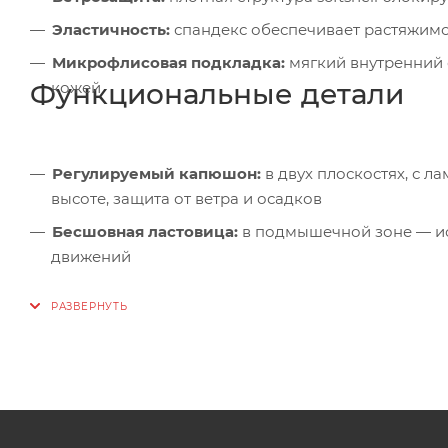
Эластичность:
спандекс обеспечивает растяжимо
Микрофлисовая подкладка:
мягкий внутренний 
Функциональные детали
кожей
Регулируемый капюшон:
в двух плоскостях, с 
высоте, защита от ветра и осадков
Бесшовная ластовица:
в подмышечной зоне — ис
движений
Профилированные рукава:
анатомический крой 
Завышенные боковые карманы:
удобный доступ
Внутренние эластичные манжеты:
плотное прил
Защита подбородка:
мягкая вставка у основани
Регулировка по низу:
адаптация посадки куртки