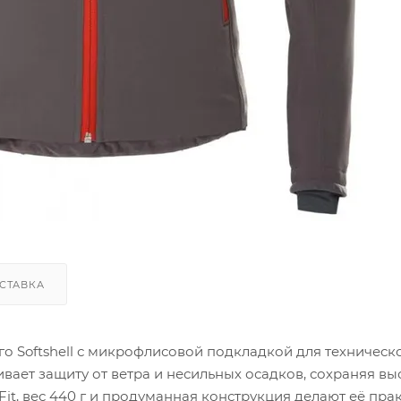
СТАВКА
ого Softshell с микрофлисовой подкладкой для техническ
ает защиту от ветра и несильных осадков, сохраняя в
it, вес 440 г и продуманная конструкция делают её пр