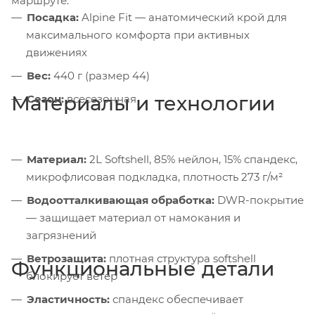
маршруте.
Посадка:
Alpine Fit — анатомический крой для
максимального комфорта при активных
движениях
Вес:
440 г (размер 44)
Материалы и технологии
Сезон:
всесезонная
Материал:
2L Softshell, 85% нейлон, 15% спандекс,
микрофлисовая подкладка, плотность 273 г/м²
Водоотталкивающая обработка:
DWR-покрытие
— защищает материал от намокания и
загрязнений
Ветрозащита:
плотная структура softshell
Функциональные детали
блокирует ветер
Эластичность:
спандекс обеспечивает