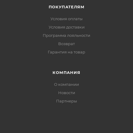
основания молнии — предотвращает
ПОКУПАТЕЛЯМ
раздражение кожи
Регулировка по низу:
адаптация посадки куртки
Условия оплаты
под слой одежды и усиление ветрозащиты
Условия доставки
Программа лояльности
Возврат
Гарантия на товар
КОМПАНИЯ
О компании
Новости
Партнеры