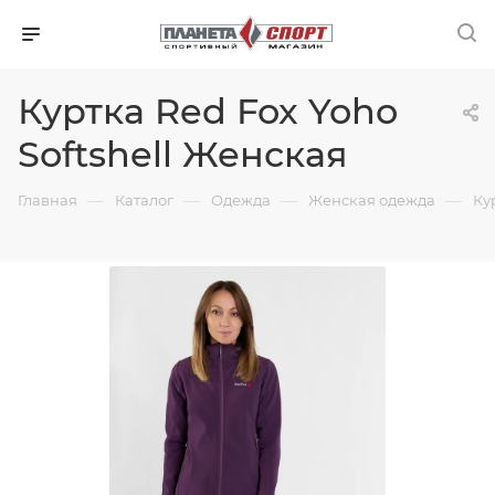
Куртка Red Fox Yoho
Softshell Женская
—
—
—
—
Главная
Каталог
Одежда
Женская одежда
Ку