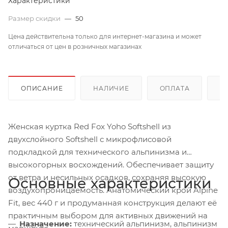
Характеристики
Размер скидки
—
50
Цена действительна только для интернет-магазина и может
отличаться от цен в розничных магазинах
ОПИСАНИЕ
НАЛИЧИЕ
ОПЛАТА
Д
Женская куртка Red Fox Yoho Softshell из
двухслойного Softshell с микрофлисовой
подкладкой для технического альпинизма и
высокогорных восхождений. Обеспечивает защиту
от ветра и несильных осадков, сохраняя высокую
Основные характеристики
воздухопроницаемость. Анатомический крой Alpine
Fit, вес 440 г и продуманная конструкция делают её
практичным выбором для активных движений на
Назначение:
технический альпинизм, альпинизм