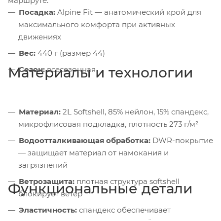
маршруте.
Посадка:
Alpine Fit — анатомический крой для
максимального комфорта при активных
движениях
Вес:
440 г (размер 44)
Материалы и технологии
Сезон:
всесезонная
Материал:
2L Softshell, 85% нейлон, 15% спандекс,
микрофлисовая подкладка, плотность 273 г/м²
Водоотталкивающая обработка:
DWR-покрытие
— защищает материал от намокания и
загрязнений
Ветрозащита:
плотная структура softshell
Функциональные детали
блокирует ветер
Эластичность:
спандекс обеспечивает