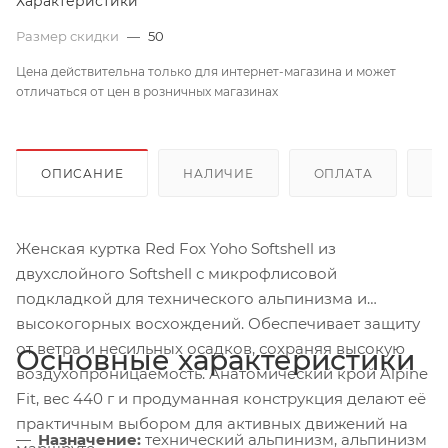
Характеристики
Размер скидки
—
50
Цена действительна только для интернет-магазина и может
отличаться от цен в розничных магазинах
ОПИСАНИЕ
НАЛИЧИЕ
ОПЛАТА
Д
Женская куртка Red Fox Yoho Softshell из
двухслойного Softshell с микрофлисовой
подкладкой для технического альпинизма и
высокогорных восхождений. Обеспечивает защиту
от ветра и несильных осадков, сохраняя высокую
Основные характеристики
воздухопроницаемость. Анатомический крой Alpine
Fit, вес 440 г и продуманная конструкция делают её
практичным выбором для активных движений на
Назначение:
технический альпинизм, альпинизм