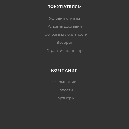
основания молнии — предотвращает
ПОКУПАТЕЛЯМ
раздражение кожи
Регулировка по низу:
адаптация посадки куртки
Условия оплаты
под слой одежды и усиление ветрозащиты
Условия доставки
Программа лояльности
Возврат
Гарантия на товар
КОМПАНИЯ
О компании
Новости
Партнеры