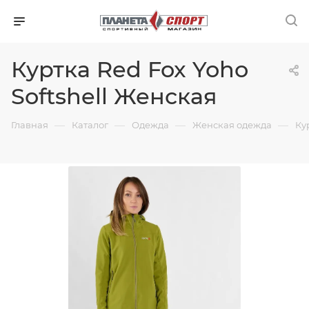
Куртка Red Fox Yoho
Softshell Женская
—
—
—
—
Главная
Каталог
Одежда
Женская одежда
Ку