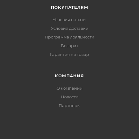
основания молнии — предотвращает
ПОКУПАТЕЛЯМ
раздражение кожи
Регулировка по низу:
адаптация посадки куртки
Условия оплаты
под слой одежды и усиление ветрозащиты
Условия доставки
Программа лояльности
Возврат
Гарантия на товар
КОМПАНИЯ
О компании
Новости
Партнеры